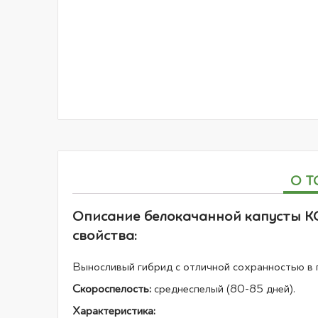
началу
галереи
изображений
О Т
Описание белокачанной капусты К
свойства:
Выносливый гибрид с отличной сохранностью в п
Скороспелость:
среднеспелый (80-85 дней).
Характеристика: