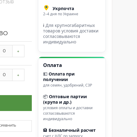
 ОТЗЫВ
Укрпочта
2–4 дня по Украине
ℹ
Для крупногабаритных
товаров условия доставки
ВО
согласовываются
индивидуально
+
Оплата
💵
Оплата при
+
получении
для семян, удобрений, СЗР
📦
Оптовые партии
(крупа и др.)
условия оплаты и доставки
согласовываются
индивидуально
СРАВНИТЬ
🏦
Безналичный расчет
счет с НДС по запросу