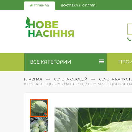
Skip
ГЛАВНАЯ
ДОСТАВКА И ОПЛАТА
to
Content
ВСЕ КАТЕГОРИИ
ПРО
ГЛАВНАЯ
СЕМЕНА ОВОЩЕЙ
СЕМЕНА КАПУСТ
КОМПАСС F1 (ГЛОУБ МАСТЕР F1) / COMPASS F1 (GLOBE M
Пропустить
и
перейти
к
галереям
изображений