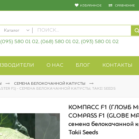
ИЗБРАННОЕ
СРАВНЕНИЕ
Каталог
(095) 580 01 02, (068) 580 01 02, (093) 580 01 02
КАТАЛОГ
Семена овощей
Семена цветов
ИЗВОДИТЕЛИ
О НАС
БЛОГ
КОНТАКТЫ
Удобрения
Средства защиты
Ы
СЕМЕНА БЕЛОКОЧАННОЙ КАПУСТЫ
Биопрепараты
ASTER F1) - СЕМЕНА БЕЛОКАЧАННОЙ КАПУСТЫ, TAKII SEEDS
Газонная трава
Системы полива
КОМПАСС F1 (ГЛОУБ МА
Укрывные материалы
COMPASS F1 (GLOBE MAS
Товары для дома
семена белокачанной к
Крупы оптом
Takii Seeds