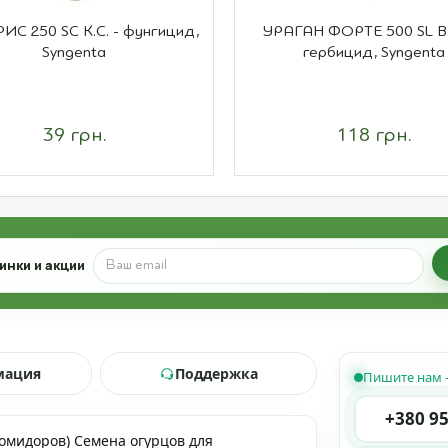
С 250 SC К.С. - фунгицид,
УРАГАН ФОРТЕ 500 SL В.Р
Syngenta
гербицид, Syngenta
39 грн.
118 грн.
инки и акции
мация
Поддержка
Пишите нам 
+380 95
помидоров)
Семена огурцов для