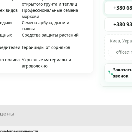
открытого грунта и теплиц
+380 68
ех видов
Профессиональные семена
моркови
редьки
Семена арбуза, дыни и
+380 93
тыквы
ощных
Средства защиты растений
Киев, Укр
редителей
Гербициды от сорняков
office@
го полива
Укрывные материалы и
агроволокно
Заказат
звонок
щены.
 конфиденциальности