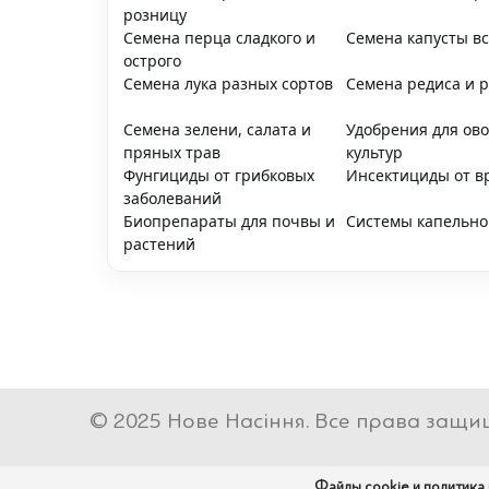
розницу
Семена перца сладкого и
Семена капусты вс
острого
Семена лука разных сортов
Семена редиса и 
Семена зелени, салата и
Удобрения для ов
пряных трав
культур
Фунгициды от грибковых
Инсектициды от в
заболеваний
Биопрепараты для почвы и
Системы капельно
растений
© 2025 Нове Насіння. Все права защи
Файлы cookie и политика