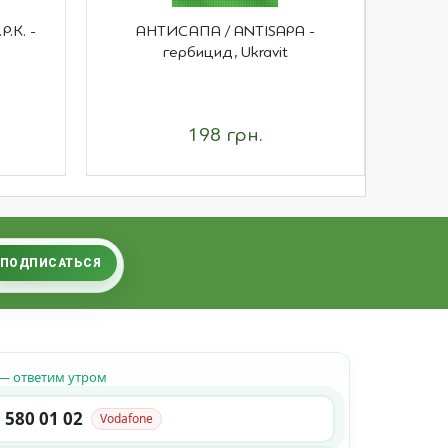
.К. -
АНТИСАПА / ANTISAPA -
ХОРУ
гербицид, Ukravit
198 грн.
ПОДПИСАТЬСЯ
— ответим утром
 580 01 02
Vodafone