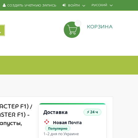
РУССКИЙ
СОЗДАТЬ УЧЕТНУЮ ЗАПИСЬ
ВОЙТИ
КОРЗИНА
ПОИСК
СТЕР F1) /
Доставка
⚡ 24 ч
TER F1) -
Новая Почта
апусты,
Популярно
1–2 дня по Украине