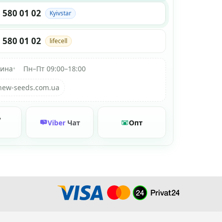
 580 01 02
Kyivstar
 580 01 02
lifecell
аина
•
Пн–Пт 09:00–18:00
new-seeds.com.ua
ь
Viber
Чат
Опт