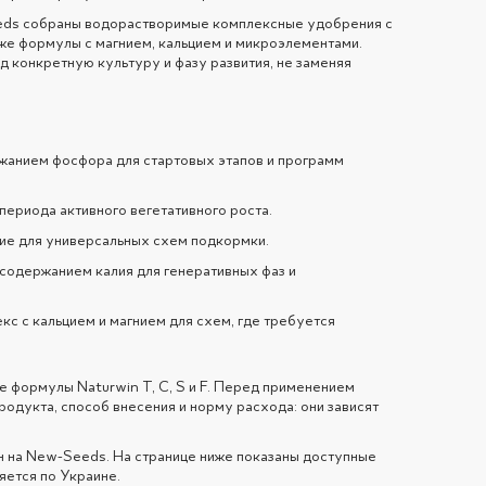
eeds собраны водорастворимые комплексные удобрения с
кже формулы с магнием, кальцием и микроэлементами.
д конкретную культуру и фазу развития, не заменяя
анием фосфора для стартовых этапов и программ
периода активного вегетативного роста.
ие для универсальных схем подкормки.
одержанием калия для генеративных фаз и
кс с кальцием и магнием для схем, где требуется
е формулы Naturwin T, C, S и F. Перед применением
родукта, способ внесения и норму расхода: они зависят
 на New-Seeds. На странице ниже показаны доступные
яется по Украине.