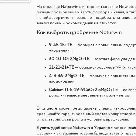
Полевые культуры
На странице Naturwin в интернет-магазине New-S
разным соотношением азота, фосфора и калия, а та
Такой ассортимент позволяет подобрать питание по
анализ почвы и рекомендации на этикетке.
Как выбрать удобрение Naturwin
9-45-15+TE
— формула с повышенным содерж
укоренения.
30-10-10+2MgO+TE
— азотная формула для 
21-21-21+TE
— сбалансированное NPK-питан
4-8-36+3MgO+TE
— формула с повышенным с
плодоношения.
Calcium 11-5-19+9CaO+2,5MgO+TE
— компле
дополнительное внесение этих элементов.
В каталоге также представлены специализированны
сравнивайте гарантированный состав конкретного п
от культуры, фазы роста и условий выращивания.
Купить удобрения Naturwin в Украине
можно онлайн
фасовки и актуальные товары бренда; заказ отправл