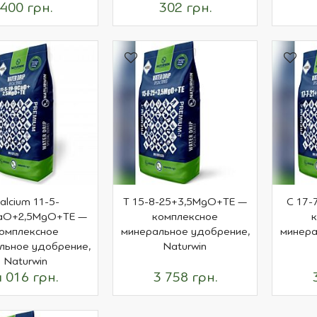
400 грн.
302 грн.
alcium 11-5-
T 15-8-25+3,5MgO+TE —
C 17-
aO+2,5MgO+TE —
комплексное
омплексное
минеральное удобрение,
минера
льное удобрение,
Naturwin
Naturwin
4 016 грн.
3 758 грн.