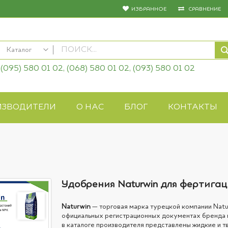
ИЗБРАННОЕ
СРАВНЕНИЕ
Каталог
(095) 580 01 02, (068) 580 01 02, (093) 580 01 02
КАТАЛОГ
Семена овощей
Семена цветов
ИЗВОДИТЕЛИ
О НАС
БЛОГ
КОНТАКТЫ
Удобрения
Средства защиты
Биопрепараты
Газонная трава
Системы полива
Удобрения Naturwin для фертига
Укрывные материалы
Товары для дома
Naturwin
— торговая марка турецкой компании Naturwi
Крупы оптом
официальных регистрационных документах бренда 
в каталоге производителя представлены жидкие и т