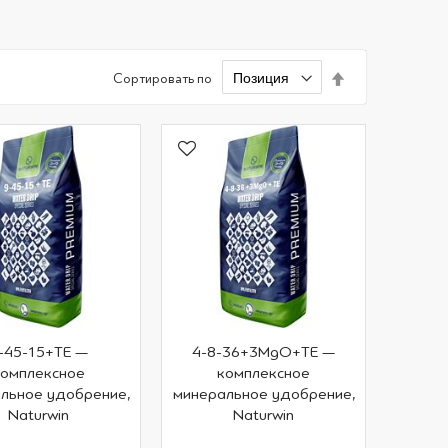
Задать
Сортировать по
направление
по
убыванию
-45-15+TE —
4-8-36+3MgO+TE —
комплексное
комплексное
льное удобрение,
минеральное удобрение,
Naturwin
Naturwin