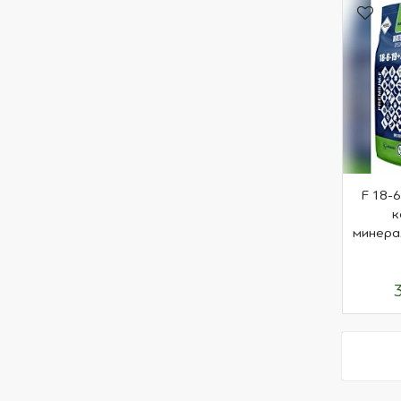
F 18-
к
минера