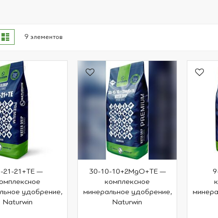
осмотреть,
тка
Список
9
элементов
ак
1-21-21+TE —
30-10-10+2MgO+TE —
9
омплексное
комплексное
льное удобрение,
минеральное удобрение,
минера
Naturwin
Naturwin