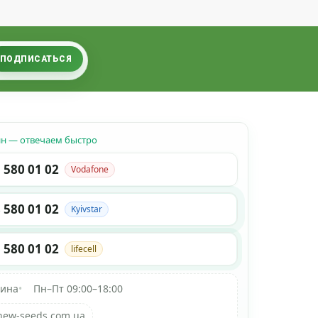
ПОДПИСАТЬСЯ
йн — отвечаем быстро
 580 01 02
Vodafone
 580 01 02
Kyivstar
 580 01 02
lifecell
аина
•
Пн–Пт 09:00–18:00
new-seeds.com.ua