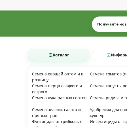
Email
Получайте нов
Каталог
Инфор
Семена овощей оптом и в
Семена томатов (
розницу
Семена перца сладкого и
Семена капусты вс
острого
Семена лука разных сортов
Семена редиса и 
Семена зелени, салата и
Удобрения для ов
пряных трав
культур
Фунгициды от грибковых
Инсектициды от в