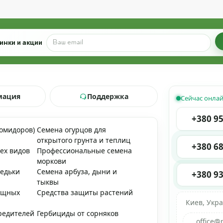
инки и акции
мация
Поддержка
Сейчас онла
+380 95
помидоров)
Семена огурцов для
открытого грунта и теплиц
+380 68
ех видов
Профессиональные семена
моркови
редьки
Семена арбуза, дыни и
+380 93
тыквы
ощных
Средства защиты растений
Киев, Укр
редителей
Гербициды от сорняков
office@