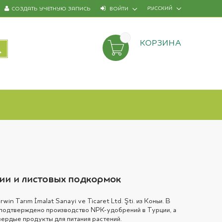
РУССКИЙ
СОЗДАТЬ УЧЕТНУЮ ЗАПИСЬ
ВОЙТИ
КОРЗИНА
ПОИСК
ции и листовых подкормок
n Tarım İmalat Sanayi ve Ticaret Ltd. Şti. из Коньи. В
подтверждено производство NPK-удобрений в Турции, а
вердые продукты для питания растений.