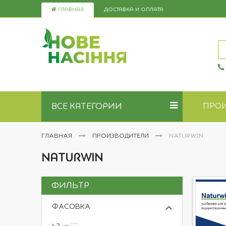
Skip
ГЛАВНАЯ
ДОСТАВКА И ОПЛАТА
to
Content
ВСЕ КАТЕГОРИИ
ПРО
ГЛАВНАЯ
ПРОИЗВОДИТЕЛИ
NATURWIN
NATURWIN
ФИЛЬТР
ФАСОВКА