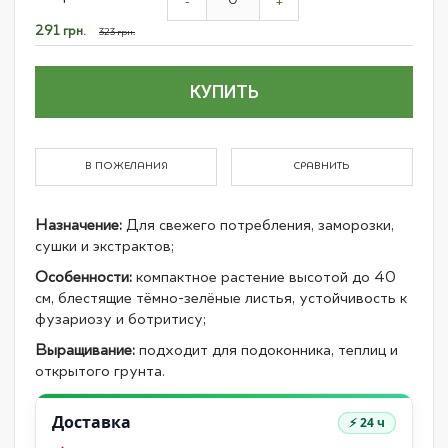
product
-
+
items
Специальная
291 грн.
323 грн.
цена
КУПИТЬ
В ПОЖЕЛАНИЯ
СРАВНИТЬ
Назначение:
Для свежего потребления, заморозки,
сушки и экстрактов;
Особенности:
компактное растение высотой до 40
см, блестящие тёмно-зелёные листья, устойчивость к
фузариозу и ботритису;
Выращивание:
подходит для подоконника, теплиц и
открытого грунта.
Доставка
⚡ 24 ч