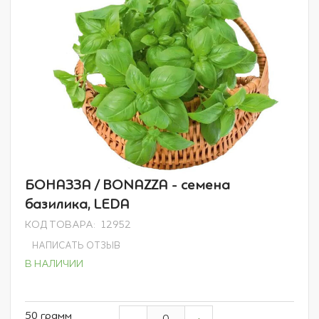
Перейти
БОНАЗЗА / BONAZZA - семена
к
базилика, LEDA
началу
галереи
КОД ТОВАРА
12952
изображений
НАПИСАТЬ ОТЗЫВ
В НАЛИЧИИ
Grouped
50 грамм