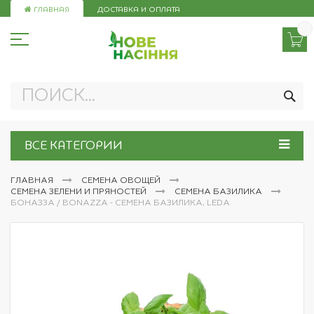
Skip
ГЛАВНАЯ
ДОСТАВКА И ОПЛАТА
to
Content
ПО
ВСЕ КАТЕГОРИИ
ГЛАВНАЯ
СЕМЕНА ОВОЩЕЙ
СЕМЕНА ЗЕЛЕНИ И ПРЯНОСТЕЙ
СЕМЕНА БАЗИЛИКА
БОНАЗЗА / BONAZZA - СЕМЕНА БАЗИЛИКА, LEDA
Пропустить
и
перейти
к
галереям
изображений