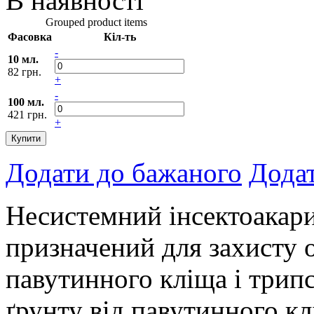
В наявності
Grouped product items
Фасовка
Кіл-ть
-
10 мл.
82 грн.
+
-
100 мл.
421 грн.
+
Купити
Додати до бажаного
Додат
Несистемний інсектоакари
призначений для захисту о
павутинного кліща і трипс
ґрунту від павутинного кл