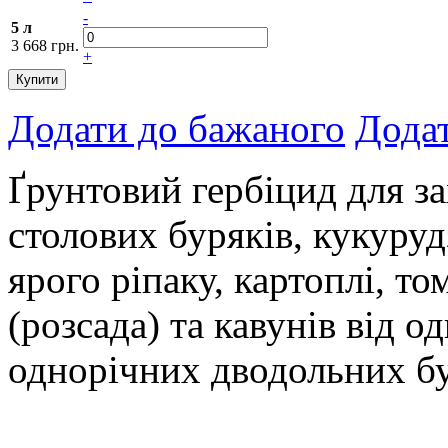
-
5 л
3 668 грн.
+
Купити
Додати до бажаного
Додат
Ґрунтовий гербіцид для за
столових буряків, кукуруд
ярого ріпаку, картоплі, то
(розсада) та кавунів від 
однорічних дводольних бу