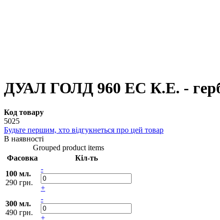
ДУАЛ ГОЛД 960 ЕС К.Е. - герб
Код товару
5025
Будьте першим, хто відгукнеться про цей товар
В наявності
Grouped product items
Фасовка
Кіл-ть
-
100 мл.
290 грн.
+
-
300 мл.
490 грн.
+