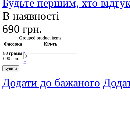
Будьте першим, хто відгук
В наявності
690 грн.
Grouped product items
Фасовка
Кіл-ть
-
80 грамм
690 грн.
+
Купити
Додати до бажаного
Додат