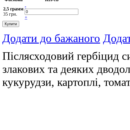
-
2,5 грамм
35 грн.
+
Купити
Додати до бажаного
Додат
Післясходовий гербіцид с
злакових та деяких дводол
кукурудзи, картоплі, томат