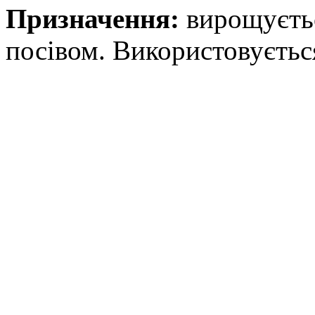
Призначення:
вирощуєтьс
посівом. Використовується