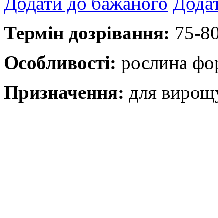
Додати до бажаного
Додат
Термін дозрівання:
75-80
Особливості:
рослина фор
Призначення:
для вирощу