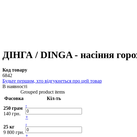
ДІНГА / DINGA - насіння горох
Код товару
6842
Будьте першим, хто відгукнеться про цей товар
В наявності
Grouped product items
Фасовка
Кіл-ть
-
250 грам
140 грн.
+
-
25 кг
9 800 грн.
+