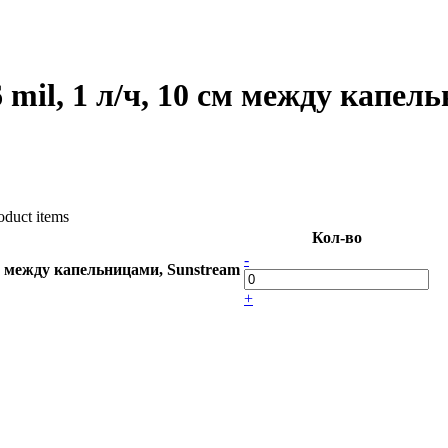
 mil, 1 л/ч, 10 см между капел
duct items
Кол-во
-
 см между капельницами, Sunstream
+